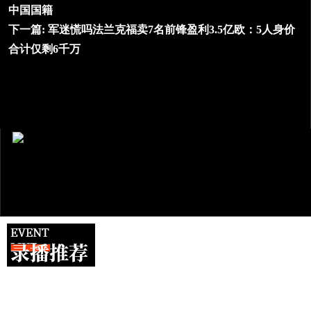
中国国籍
下一篇:
军迷慌吗法兰克福卖7名前锋盈利3.5亿欧：5人身价
合计仅剩6千万
跨城观赛行李无忧：2026世界杯单场票专属行李“门到门”跨城速
达方案