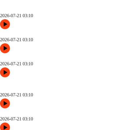
跨城观赛行李无忧：2026世界杯单场票专属行李“门到门”跨城速
达方案
2026-07-21 03:10
48队纪元：世界杯扩军如何改写霸权逻辑
2026-07-21 03:10
“三国争锋与新纪元：美加墨世界杯淘汰赛版图重构”
2026-07-21 03:10
高原变量：瓜达拉哈拉与阿克伦的天气博弈如何重塑2026世界杯
战术逻辑
2026-07-21 03:10
世界杯场馆焕新：更衣室动线重构与效能提升方案
2026-07-21 03:10