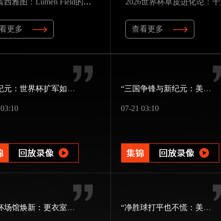
“声震西雅图：Lumen Field的声学屏障如何瓦解客队进攻，与2026世界杯的降噪博弈”
看更多
查看更多
48队纪元：世界杯扩军如何改写霸权逻辑
“三国争锋与新纪元：美加墨世界杯淘汰赛版图重构”
 03:10
07-21 03:10
世界杯场馆焕新：更衣室动线重构与效能提升方案
“净胜球打平也不慌：美加墨世界杯小组出线新规一图看懂”