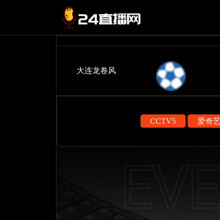
大连龙卷风
CCTV5
爱奇