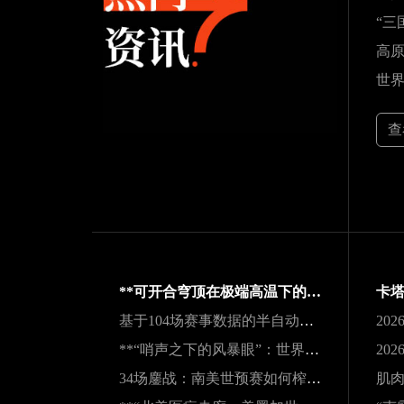
查
**可开合穹顶在极端高温下的微气候调节机制与热舒适性效能评估——以SoFi Stadium为例**
基于104场赛事数据的半自动越位识别触发机制与效能实证研究
**“哨声之下的风暴眼”：世界杯裁判在极限压力下的神经与生理共振解析**
34场鏖战：南美世预赛如何榨干传奇老将的最后一滴血