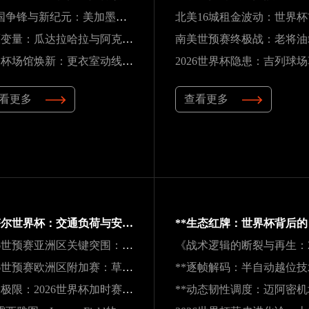
“三国争锋与新纪元：美加墨世界杯淘汰赛版图重构”
高原变量：瓜达拉哈拉与阿克伦的天气博弈如何重塑2026世界杯战术逻辑
世界杯场馆焕新：更衣室动线重构与效能提升方案
看更多
查看更多
卡塔尔世界杯：交通负荷与安全防线引全球关注
2026世预赛亚洲区关键突围：九强困局中的变数与破局之道
2026世预赛欧洲区附加赛：草根逆袭，五匹黑马能否撕裂旧格局？
肌肉极限：2026世界杯加时赛的“无声崩解”