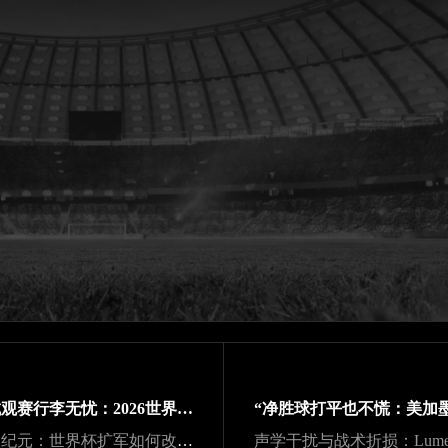
跨城观赛行李无忧：2026世界杯单场票专属行李“门到门”跨城速达方案
48队纪元：世界杯扩军如何改写霸权逻辑