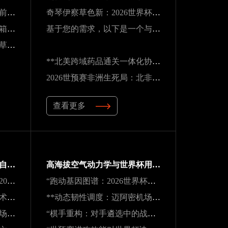
北美16城租金波动：世界杯前夜的住房市场变局
奇琴伊察草色新：2026世界杯前的阿兹特克生态重塑
南美世预赛终极战：老将油箱见底，出线悬念系于最后一口气
基于您的需求，以下是一个与原标题核心一致但表述不同的新标题：
2026世界杯隐患：吉列球场草皮根系异常，球员控球可能严重失准
**北美跨域药品通关一体化协作体系建设路径**
2026世预赛非洲生死局：北非锋刃破阵 vs 西非铁壁封喉
查看更多
**生态红牌：世界杯背后的自然透支与失衡困局**
高海拔空气动力学与世界杯用球适配性：墨西哥三城实地验证研究
《战术逻辑的断裂与再生：2026南太平洋启示录》
“跑动基因图谱：2026世界杯冠军的39天体测密码”
**逐帧解码：半自动越位技术对世界杯裁判实时判罚决策的重塑**
**动态韧性调度：迈阿密机场在2026世界杯飓风链应急中的中枢重构**
**动态韧性调度：迈阿密机场在2026世界杯飓风链应急中的中枢重构**
“棋手重构：对手遴选中的战略序章”